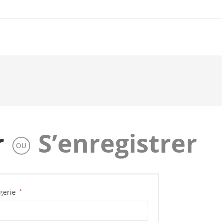
r
S’enregistrer
OU
agerie
*